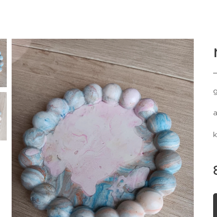
g
a
k