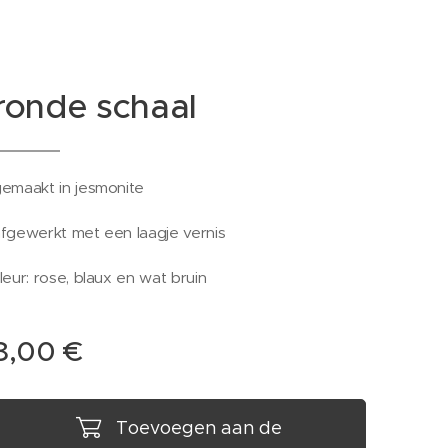
ronde schaal
emaakt in jesmonite
fgewerkt met een laagje vernis
leur: rose, blaux en wat bruin
8,00
€
Toevoegen aan de