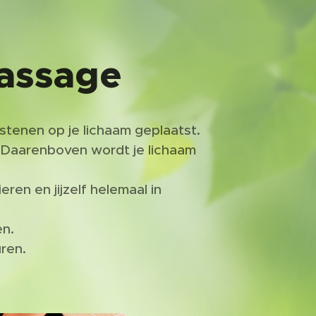
assage
tenen op je lichaam geplaatst.
 Daarenboven wordt je lichaam
en en jijzelf helemaal in
en.
uren.