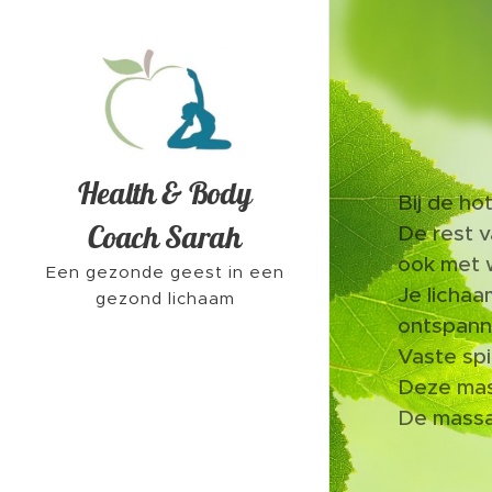
Health & Body
Bij de h
Coach Sarah
De rest 
ook met 
Een gezonde geest in een
Je lichaa
gezond lichaam
ontspann
Vaste spi
Deze mas
De massa