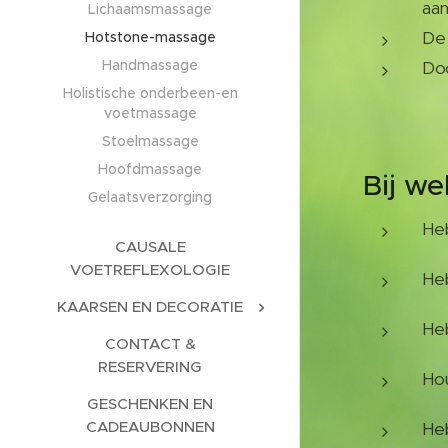
aan
Lichaamsmassage
De
Hotstone-massage
Handmassage
Doo
Holistische onderbeen-en
voetmassage
Stoelmassage
Hoofdmassage
Bij we
Gelaatsverzorging
Heb
CAUSALE
VOETREFLEXOLOGIE
Heb
KAARSEN EN DECORATIE
Heb
CONTACT &
RESERVERING
Hou
GESCHENKEN EN
CADEAUBONNEN
Heb