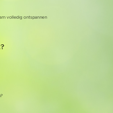
aam volledig ontspannen
t?
n?