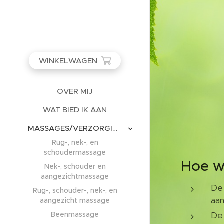
WINKELWAGEN
OVER MIJ
WAT BIED IK AAN
MASSAGES/VERZORGINGEN
Rug-, nek-, en
schoudermassage
Hoe w
Nek-, schouder en
aangezichtmassage
De 
Rug-, schouder-, nek-, en
aa
aangezicht massage
Beenmassage
De 