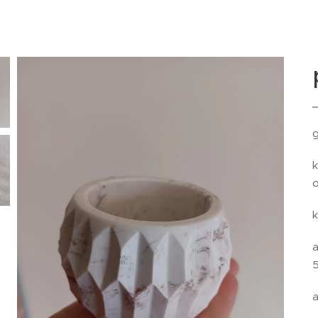
g
k
o
k
a
a