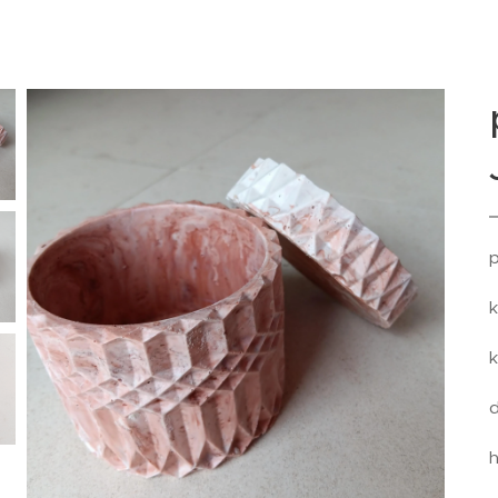
p
k
k
d
h