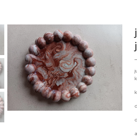
j
k
k
d
d
a